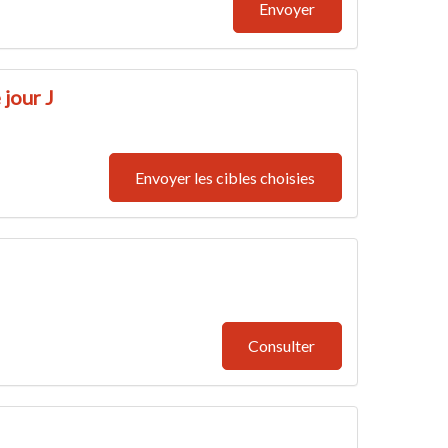
Envoyer
 jour J
Envoyer les cibles choisies
Consulter