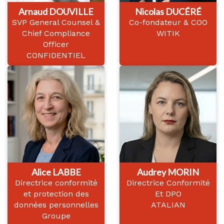
Arnaud DOUVILLE
Nicolas DUCÉRÉ
SVP General Counsel &
Co-fondateur & COO
Chief Compliance
WITIK
Officer
CONFIDENTIEL
Alice LABBE
Audrey MORIN
Directrice conformité
Directrice Conformité
et protection des
Et DPO
données personnelles
ATALIAN
Groupe