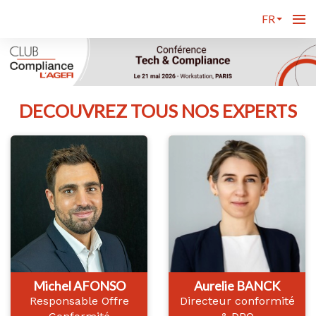
FR
DECOUVREZ TOUS NOS EXPERTS
Michel AFONSO
Aurelie BANCK
Responsable Offre
Directeur conformité