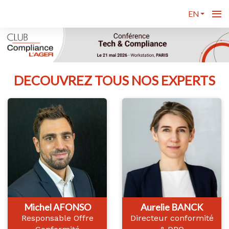
EN
DECOUVREZ TOUS NOS EXPERTS
Michel AFONSO
Aurelie BANCK
Responsable Offre
Directeur conformité