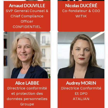
Arnaud DOUVILLE
Nicolas DUCÉRÉ
SVP General Counsel &
Co-fondateur & COO
Chief Compliance
WITIK
Officer
CONFIDENTIEL
Alice LABBE
Audrey MORIN
Directrice conformité
Directrice Conformité
et protection des
Et DPO
données personnelles
ATALIAN
Groupe