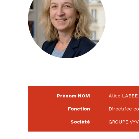
Prénom NOM
Alice LABBE
Fonction
Directrice c
Société
GROUPE VYV